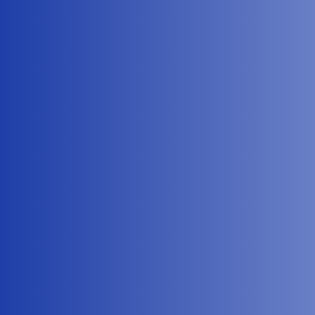
Flavie Rault
Un an après l’instauration du nouveau système d
Flavie Rault
Retrouvez ci-joint notre communiqué du 26 mai 20