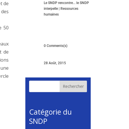
et de
Le SNDP rencontre... le SNDP
interpelle
|
Ressources
l des
humaines
e 50
eaux
0 Comments(s)
t de
ions
28 Août, 2015
 une
rcle
Rechercher
Catégorie du
SNDP