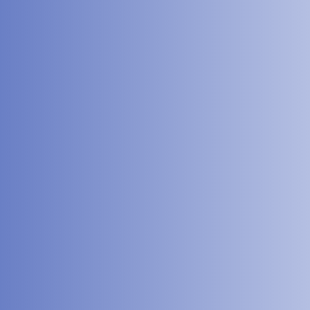
e PSC obligatoire, qui avait généré une augmentation importante des...
26 intitulé : " Les directeurs entre le marteau et l'enclume, de...