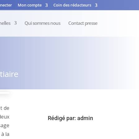
necter
Mon compte
Coin des rédacteurs
nelles
Qui sommes nous
Contact presse
iaire
t de
 deux
Rédigé par:
admin
sage
 à la