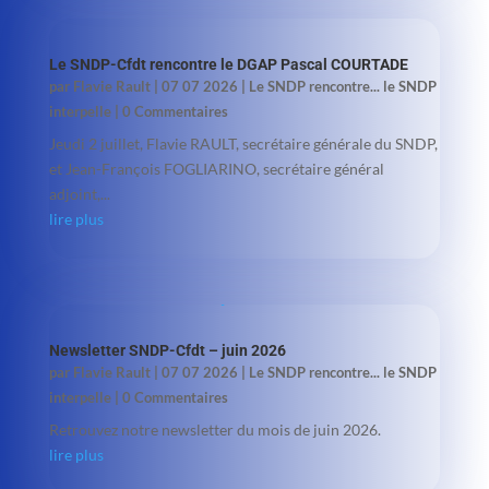
Le SNDP-Cfdt rencontre le DGAP Pascal COURTADE
par
Flavie Rault
|
07 07 2026
|
Le SNDP rencontre... le SNDP
interpelle
| 0 Commentaires
Jeudi 2 juillet, Flavie RAULT, secrétaire générale du SNDP,
et Jean-François FOGLIARINO, secrétaire général
adjoint,...
lire plus
Newsletter SNDP-Cfdt – juin 2026
par
Flavie Rault
|
07 07 2026
|
Le SNDP rencontre... le SNDP
interpelle
| 0 Commentaires
Retrouvez notre newsletter du mois de juin 2026.
lire plus