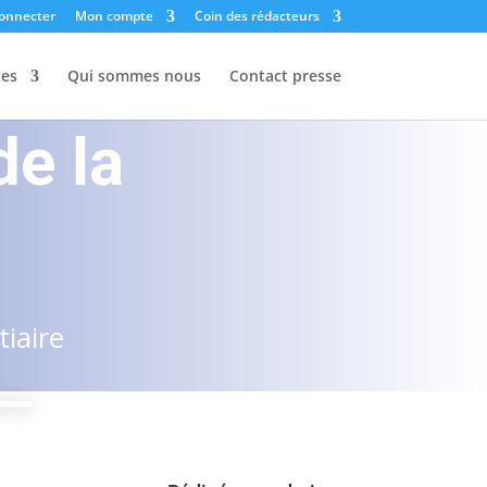
onnecter
Mon compte
Coin des rédacteurs
les
Qui sommes nous
Contact presse
de la
iaire