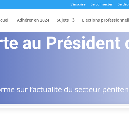
S’inscrire
Se connecter
Se déc
cueil
Adhérer en 2024
Sujets
Elections professionnel
rte au Président 
me sur l’actualité du secteur pénitent