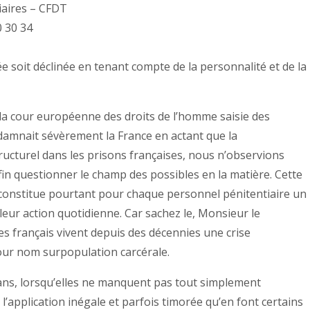
iaires – CFDT
0 30 34
ée soit déclinée en tenant compte de la personnalité et de la
.
, la cour européenne des droits de l’homme saisie des
amnait sévèrement la France en actant que la
ucturel dans les prisons françaises, nous n’observions
fin questionner le champ des possibles en la matière. Cette
constitue pourtant pour chaque personnel pénitentiaire un
 leur action quotidienne. Car sachez le, Monsieur le
es français vivent depuis des décennies une crise
pour nom surpopulation carcérale.
 ans, lorsqu’elles ne manquent pas tout simplement
 l’application inégale et parfois timorée qu’en font certains