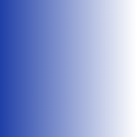
Flavie Rault
Paris le 9 janvier 2025 Dans sa lettre adressée
aux syndicats le 7 janvier, le Ministre annonce sa
volonté...
Flavie Rault
Voici plusieurs mois que le Garde des Sceaux fait la
promotion de son projet de loi SURE. Après un