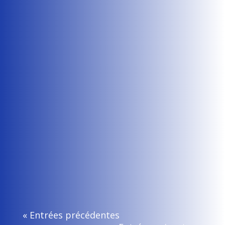
premier tour de...
Flavie Rault
En juin 2025, une délégation du SNDP-Cfdt
composée de Jean-François FOGLIARINO, Virginie
NOUAILLE et Laure JOLIVET...
« Entrées précédentes