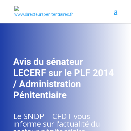
Avis du sénateur
LECERF sur le PLF 2014
/ Administration
Pénitentiaire
Le SNDP – CFDT vous
informe sur l’actualité du