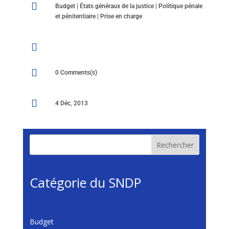

Budget
|
États généraux de la justice
|
Politique pénale
et pénitentiaire
|
Prise en charge


0 Comments(s)

4 Déc, 2013
Rechercher
Catégorie du SNDP
Budget