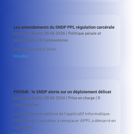
Les amendements du SNDP PPL régulation carcérale
par
Flavie Rault
|
30 06 2026
|
Politique pénale et
pénitentiaire
| 0 Commentaires
Voir document ci-joint.
lire plus
PRISME : le SNDP alerte sur un déploiement délicat
par
Flavie Rault
|
30 06 2026
|
Prise en charge
| 0
Commentaires
Le déploiement national de l’applicatif informatique
PRISME, qui a vocation à remplacer APPI, a démarré en
mars 2026....