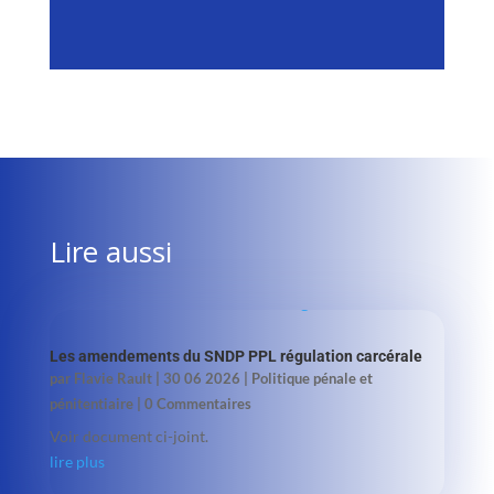
Lire aussi
Les amendements du SNDP PPL régulation carcérale
par
Flavie Rault
|
30 06 2026
|
Politique pénale et
pénitentiaire
| 0 Commentaires
Voir document ci-joint.
lire plus