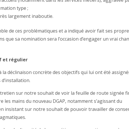
ractuels (notamment dans les services métiers), aggravée p
rmation type ;
rès largement inaboutie.
mble de ces problématiques et a indiqué avoir fait ses propr
ns que sa nomination sera l’occasion d’engager un vrai chan
 et régulier
 la déclinaison concrète des objectifs qui lui ont été assigné
d’installation.
etien sur notre souhait de voir la feuille de route signée fi
ntre les mains du nouveau DGAP, notamment s’agissant du
 en insistant sur notre souhait de pouvoir travailler de conse
ragmatiques.