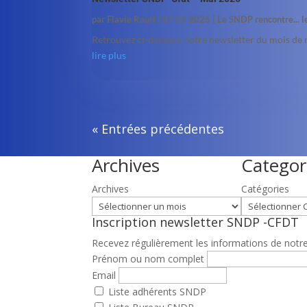
par
Flavie Rault
|
07 07 2026
|
Le SNDP rencontre... 
Retrouvez ci-dessous notre newsletter du mois de 
lire plus
« Entrées précédentes
Archives
Categor
Archives
Catégories
Inscription newsletter SNDP -CFDT
Recevez régulièrement les informations de notre 
Prénom ou nom complet
Email
Liste adhérents SNDP