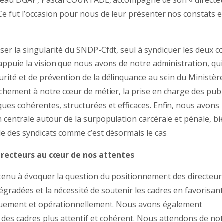
uveau DGAP, Pascal COURTADE, accompagné de son « directe
Ce fut l’occasion pour nous de leur présenter nos constats e
er la singularité du SNDP-Cfdt, seul à syndiquer les deux c
 appuie la vision que nous avons de notre administration, qu
urité et de prévention de la délinquance au sein du Ministèr
achement à notre cœur de métier, la prise en charge des publ
ques cohérentes, structurées et efficaces. Enfin, nous avons
centrale autour de la surpopulation carcérale et pénale, b
e des syndicats comme c’est désormais le cas.
irecteurs au cœur de nos attentes
 tenu à évoquer la question du positionnement des directeurs
dégradées et la nécessité de soutenir les cadres en favorisan
diquement et opérationnellement. Nous avons également
es cadres plus attentif et cohérent. Nous attendons de no