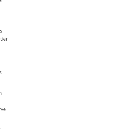
ar
es
tier
s
n
rve