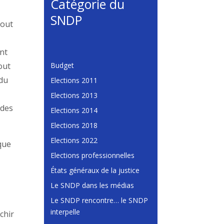
Catégorie du
SNDP
tout
ant
Budget
out
 du
Elections 2011
Elections 2013
 des
Elections 2014
Elections 2018
Elections 2022
 que
Elections professionnelles
États généraux de la justice
Le SNDP dans les médias
Le SNDP rencontre… le SNDP
interpelle
chir