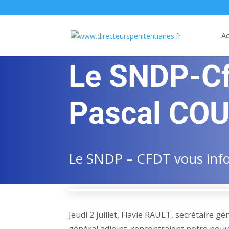
Ac
Le SNDP-Cf
Pascal CO
Le SNDP – CFDT vous infor
Jeudi 2 juillet, Flavie RAULT, secrétaire 