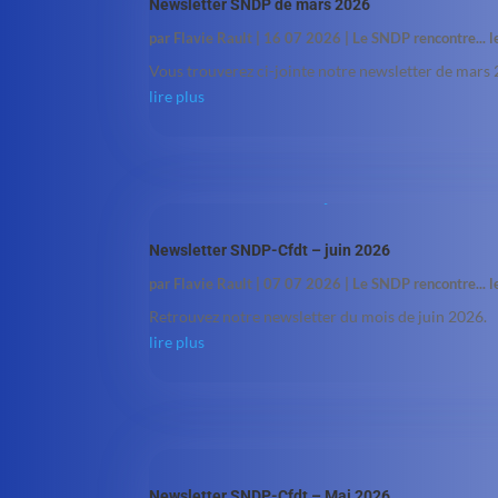
Newsletter SNDP de mars 2026
par
Flavie Rault
|
16 07 2026
|
Le SNDP rencontre... 
Vous trouverez ci-jointe notre newsletter de mars
lire plus
Newsletter SNDP-Cfdt – juin 2026
par
Flavie Rault
|
07 07 2026
|
Le SNDP rencontre... 
Retrouvez notre newsletter du mois de juin 2026.
lire plus
Newsletter SNDP-Cfdt – Mai 2026