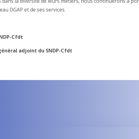
s dans la diversité de leurs métiers, nous continuerons à po
eau DGAP et de ses services.
SNDP-Cfdt
général adjoint du SNDP-Cfdt