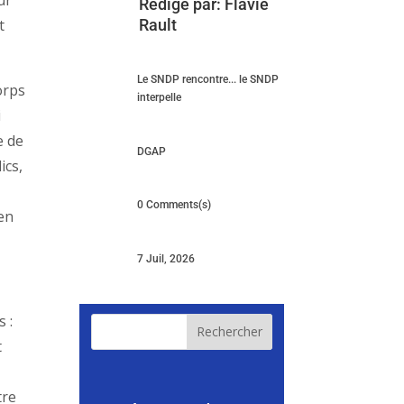
ur
Rédigé par:
Flavie
Rault
t
Le SNDP rencontre... le SNDP
orps
interpelle
i
e de
DGAP
ics,
0 Comments(s)
ien
7 Juil, 2026
 :
Rechercher
t
tre