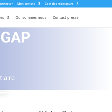
onnecter
Mon compte
Coin des rédacteurs
les
Qui sommes nous
Contact presse
 DGAP
iaire