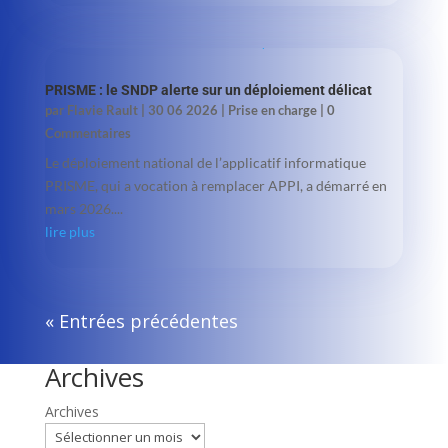
PRISME : le SNDP alerte sur un déploiement délicat
par
Flavie Rault
|
30 06 2026
|
Prise en charge
| 0
Commentaires
Le déploiement national de l’applicatif informatique
PRISME, qui a vocation à remplacer APPI, a démarré en
mars 2026....
lire plus
« Entrées précédentes
Archives
Archives