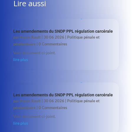
Lire aussi
Les amendements du SNDP PPL régulation carcérale
par
Flavie Rault
|
30 06 2026
|
Politique pénale et
pénitentiaire
| 0 Commentaires
Voir document ci-joint.
lire plus
Les amendements du SNDP PPL régulation carcérale
par
Flavie Rault
|
30 06 2026
|
Politique pénale et
pénitentiaire
| 0 Commentaires
Voir document ci-joint.
lire plus