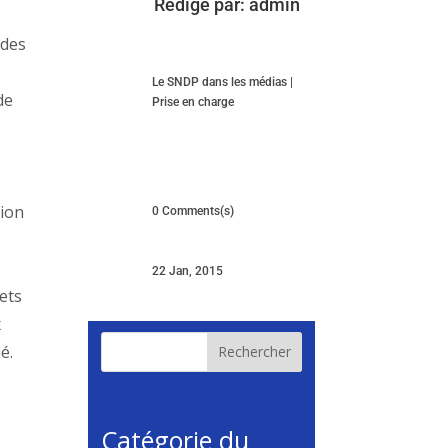
Rédigé par:
admin
 des
Le SNDP dans les médias
|
de
Prise en charge
tion
0 Comments(s)
22 Jan, 2015
fets
x
é.
Rechercher
Catégorie du