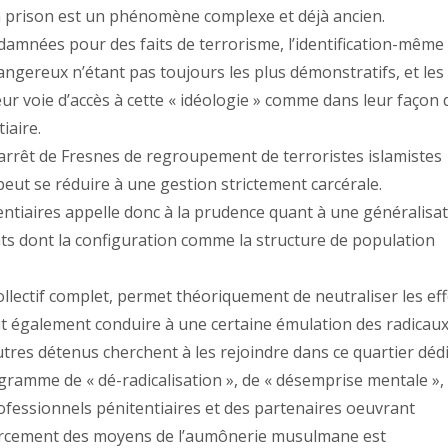
en prison est un phénomène complexe et déjà ancien.
mnées pour des faits de terrorisme, l’identification-même
s dangereux n’étant pas toujours les plus démonstratifs, et les
leur voie d’accès à cette « idéologie » comme dans leur façon 
iaire.
arrêt de Fresnes de regroupement de terroristes islamistes
 peut se réduire à une gestion strictement carcérale.
entiaires appelle donc à la prudence quant à une généralisa
ts dont la configuration comme la structure de population
ollectif complet, permet théoriquement de neutraliser les ef
peut également conduire à une certaine émulation des radicau
autres détenus cherchent à les rejoindre dans ce quartier dédi
ogramme de « dé-radicalisation », de « désemprise mentale »,
rofessionnels pénitentiaires et des partenaires oeuvrant
forcement des moyens de l’aumônerie musulmane est