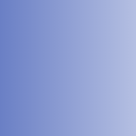
tique PRISME, qui a vocation à remplacer APPI, a démarré en mars 2026...
ibune publiée par le SNDP-Cfdt le 8 avril 2026 dans le journal le...