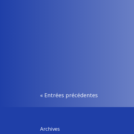
Flavie Rault
Apolline de Malherbe reçoit Flavie Rault, secrét
« Entrées précédentes
Archives