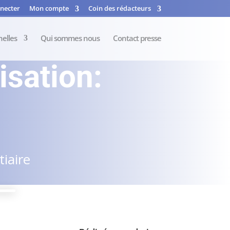
necter
Mon compte
Coin des rédacteurs
nelles
Qui sommes nous
Contact presse
isation:
iaire