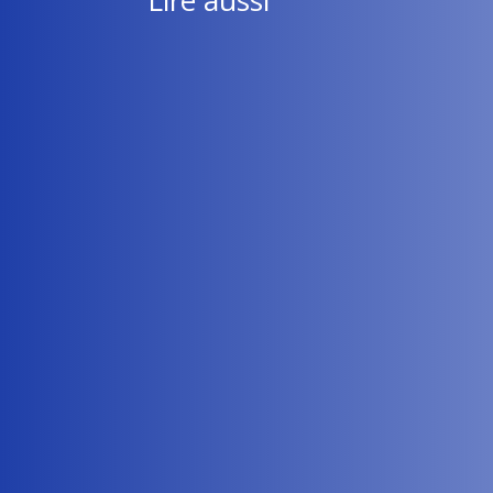
Lire aussi
Flavie Rault
Le déploiement national de l’applicatif informa
Flavie Rault
Chers collègues, Vous trouverez ci-dessous la tr