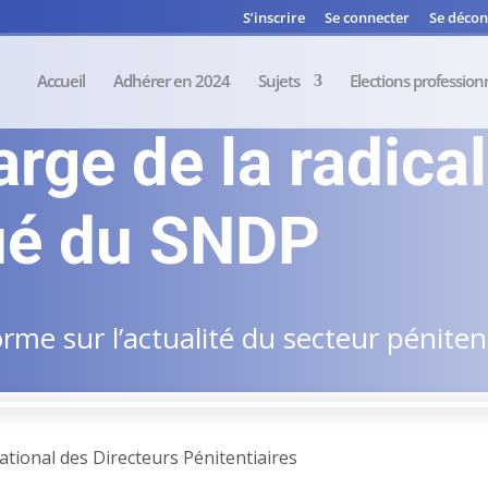
S’inscrire
Se connecter
Se décon
Accueil
Adhérer en 2024
Sujets
Elections profession
rge de la radical
é du SNDP
me sur l’actualité du secteur pénitent
tional des Directeurs Pénitentiaires