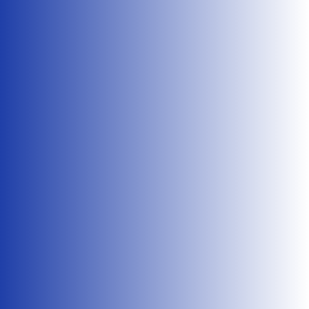
Un an après l’instauration du nouveau système de
PSC obligatoire, qui avait généré une augmentation
importante des...
Flavie Rault
Retrouvez ci-joint notre communiqué du 26 mai
2026 intitulé : " Les directeurs entre le marteau et
l'enclume, de...