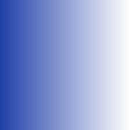
Flavie Rault
Un an après l’instauration du nouveau système de
PSC obligatoire, qui avait généré une augmentation
importante des...
Flavie Rault