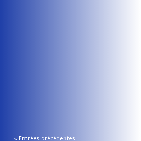
Retrouvez ci-joint notre communiqué du 26 mai
2026 intitulé : " Les directeurs entre le marteau et
l'enclume, de...
Flavie Rault
Vous trouverez ci-jointe notre newsletter de mars
2026.
« Entrées précédentes