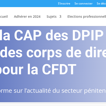
S’inscrire
Se connecter
Se déc
cueil
Adhérer en 2024
Sujets
Elections professionnel
 la CAP des DPIP
es corps de dir
pour la CFDT
me sur l’actualité du secteur pénitent