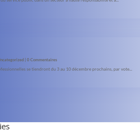
ncategorized
| 0 Commentaires
ofessionnelles se tiendront du 3 au 10 décembre prochains, par vote...
ies