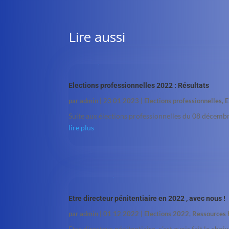
Lire aussi
Elections professionnelles 2022 : Résultats
par
admin
|
23 01 2023
|
Elections professionnelles
,
E
Suite aux élections professionnelles du 08 décemb
lire plus
Etre directeur pénitentiaire en 2022 , avec nous !
par
admin
|
01 12 2022
|
Elections 2022
,
Ressources
Etre directeur pénitentiaire, c’est avoir fait le choi