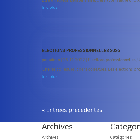
lire plus
ELECTIONS PROFESSIONNELLES 2026
par
admin
|
28 11 2022
|
Elections professionnelles
,
U
Chères collègues, chers collègues, Les élections pr
lire plus
« Entrées précédentes
Archives
Categor
Archives
Catégories