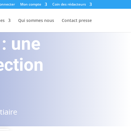
onnecter
Mon compte
Coin des rédacteurs
les
Qui sommes nous
Contact presse
 : une
ection
iaire