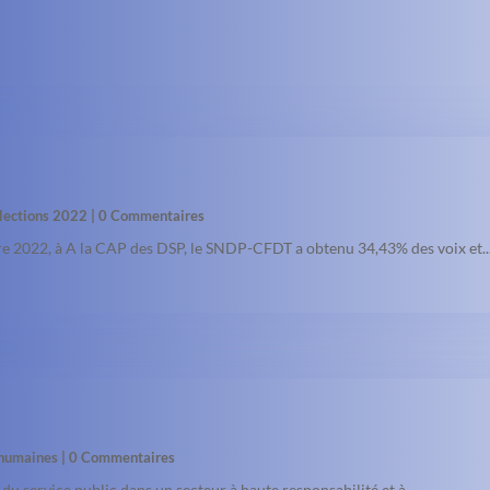
lections 2022
| 0 Commentaires
re 2022, à A la CAP des DSP, le SNDP-CFDT a obtenu 34,43% des voix et..
 humaines
| 0 Commentaires
x du service public dans un secteur à haute responsabilité et à...