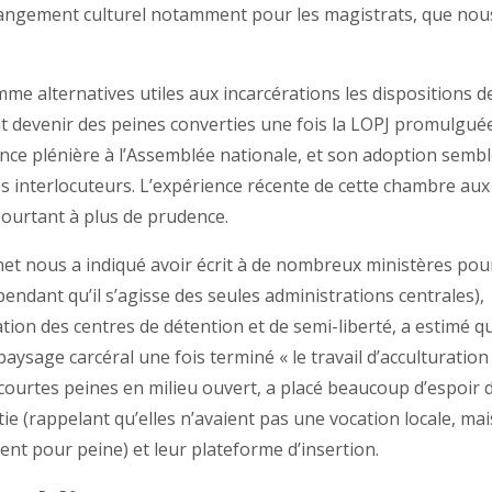
hangement culturel notamment pour les magistrats, que nou
e alternatives utiles aux incarcérations les dispositions de
ont devenir des peines converties une fois la LOPJ promulgué
nce plénière à l’Assemblée nationale, et son adoption semb
os interlocuteurs. L’expérience récente de cette chambre aux
pourtant à plus de prudence.
net nous a indiqué avoir écrit à de nombreux ministères pou
ependant qu’il s’agisse des seules administrations centrales),
ation des centres de détention et de semi-liberté, a estimé q
e paysage carcéral une fois terminé « le travail d’acculturation
urtes peines en milieu ouvert, a placé beaucoup d’espoir 
e (rappelant qu’elles n’avaient pas une vocation locale, mai
nt pour peine) et leur plateforme d’insertion.