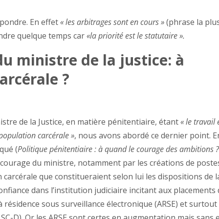
épondre. En effet
« les arbitrages sont en cours »
(phrase la plu
rendre quelque temps car
«la priorité est le statutaire ».
u ministre de la justice: à
arcérale ?
tre de la Justice, en matière pénitentiaire, étant
« le travail
urpopulation carcérale »
, nous avons abordé ce dernier point. E
qué (
Politique pénitentiaire : à quand le courage des ambitions 
le courage du ministre, notamment par les créations de poste
carcérale que constitueraient selon lui les dispositions de la
fiance dans l’institution judiciaire incitant aux placements
 résidence sous surveillance électronique (ARSE) et surtout 
(LSC-D). Or les ARSE sont certes en augmentation mais sans e