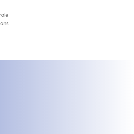
role
ions