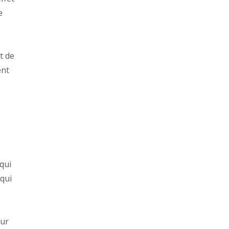
e
t de
ent
qui
 qui
sur