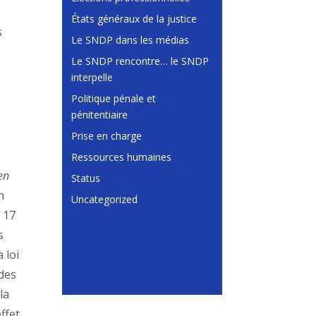
États généraux de la justice
s
Le SNDP dans les médias
Le SNDP rencontre… le SNDP
interpelle
Politique pénale et
pénitentiaire
Prise en charge
Ressources humaines
 en
Status
n
Uncategorized
?
17
s
 loi
 des
la
ffet