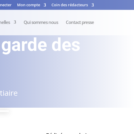
necter
Mon compte
Coin des rédacteurs
nelles
Qui sommes nous
Contact presse
 garde des
iaire