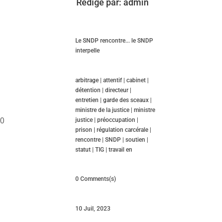
Rédigé par:
admin
Le SNDP rencontre... le SNDP
interpelle
arbitrage
|
attentif
|
cabinet
|
détention
|
directeur
|
entretien
|
garde des sceaux
|
ministre de la justice
|
ministre
30
justice
|
préoccupation
|
prison
|
régulation carcérale
|
rencontre
|
SNDP
|
soutien
|
statut
|
TIG
|
travail en
0 Comments(s)
10 Juil, 2023