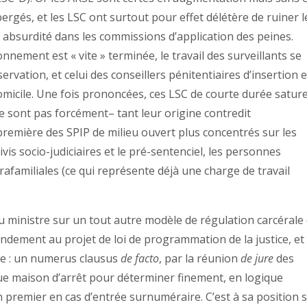
ergés, et les LSC ont surtout pour effet délétère de ruiner l
t absurdité dans les commissions d’application des peines.
nement est « vite » terminée, le travail des surveillants se
rvation, et celui des conseillers pénitentiaires d’insertion e
 domicile. Une fois prononcées, ces LSC de courte durée satur
ne sont pas forcément– tant leur origine contredit
é première des SPIP de milieu ouvert plus concentrés sur les
is socio-judiciaires et le pré-sentenciel, les personnes
trafamiliales (ce qui représente déjà une charge de travail
 ministre sur un tout autre modèle de régulation carcérale 
dement au projet de loi de programmation de la justice, et
te : un numerus clausus
de facto
, par la réunion
de jure
des
e maison d’arrêt pour déterminer finement, en logique
en premier en cas d’entrée surnuméraire. C’est à sa position 