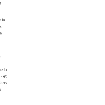
s
 la
e.
le
r
ue la
 » et
dans
s