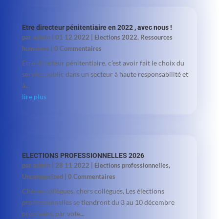
Etre directeur pénitentiaire en 2022 , avec nous !
par
admin
|
01 12 2022
|
Elections 2022
,
Ressources
humaines
| 0 Commentaires
Etre directeur pénitentiaire, c’est avoir fait le choix du
service public dans un secteur à haute responsabilité et
à...
lire plus
ELECTIONS PROFESSIONNELLES 2026
par
admin
|
28 11 2022
|
Elections professionnelles
,
Uncategorized
| 0 Commentaires
Chères collègues, chers collègues, Les élections
professionnelles se tiendront du 3 au 10 décembre
prochains, par vote...