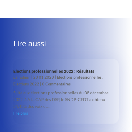
Lire aussi
Elections professionnelles 2022 : Résultats
par
admin
|
23 01 2023
|
Elections professionnelles
,
Elections 2022
| 0 Commentaires
Suite aux élections professionnelles du 08 décembre
2022, à A la CAP des DSP, le SNDP-CFDT a obtenu
34,43% des voix et...
lire plus