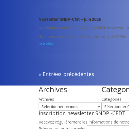
Newsletter SNDP-Cfdt – juin 2026
par
Flavie Rault
|
07 07 2026
|
Le SNDP rencontre... 
Retrouvez notre newsletter du mois de juin 2026.
lire plus
« Entrées précédentes
Archives
Categor
Archives
Catégories
Inscription newsletter SNDP -CFDT
Recevez régulièrement les informations de notre 
Prénom ou nom complet