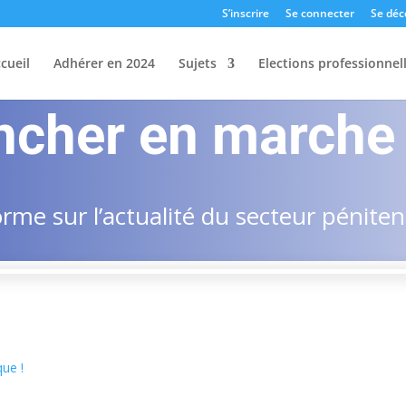
S’inscrire
Se connecter
Se déc
cueil
Adhérer en 2024
Sujets
Elections professionnel
ncher en marche 
me sur l’actualité du secteur pénitent
que !