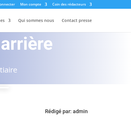
onnecter
Mon compte
Coin des rédacteurs
les
Qui sommes nous
Contact presse
arrière
iaire
Rédigé par:
admin