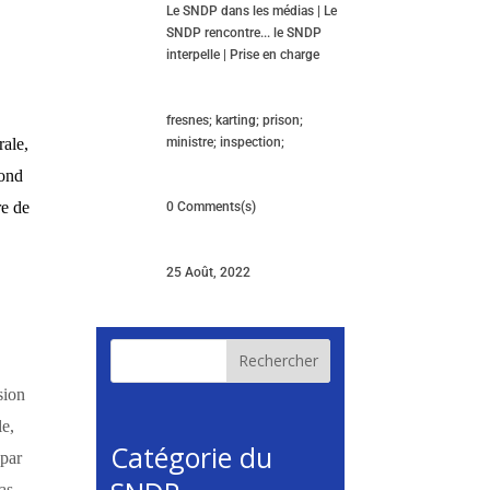
Le SNDP dans les médias
|
Le
SNDP rencontre... le SNDP
interpelle
|
Prise en charge
fresnes; karting; prison;
rale,
ministre; inspection;
pond
re de
0 Comments(s)
25 Août, 2022
Rechercher
sion
le,
Catégorie du
 par
as,