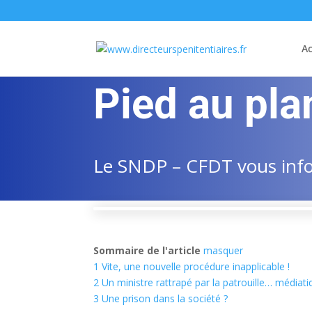
Ac
Pied au pla
Le SNDP – CFDT vous infor
Sommaire de l'article
masquer
1
Vite, une nouvelle procédure inapplicable !
2
Un ministre rattrapé par la patrouille… médiati
3
Une prison dans la société ?