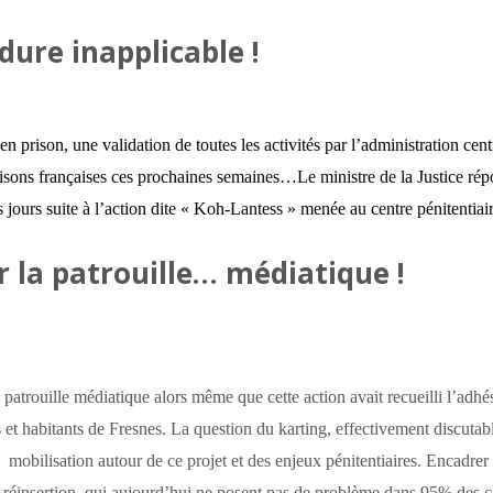
dure inapplicable !
en prison, une validation de toutes les activités par l’administration cent
isons françaises ces prochaines semaines…Le ministre de la Justice ré
jours suite à l’action dite « Koh-Lantess » menée au centre pénitentiai
r la patrouille… médiatique !
a patrouille médiatique alors même que cette action avait recueilli l’adhé
s et habitants de Fresnes.
La question du karting, effectivement discutab
mobilisation autour de ce projet et des enjeux pénitentiaires.
Encadrer
e réinsertion, qui aujourd’hui ne posent pas de problème dans 95% des c