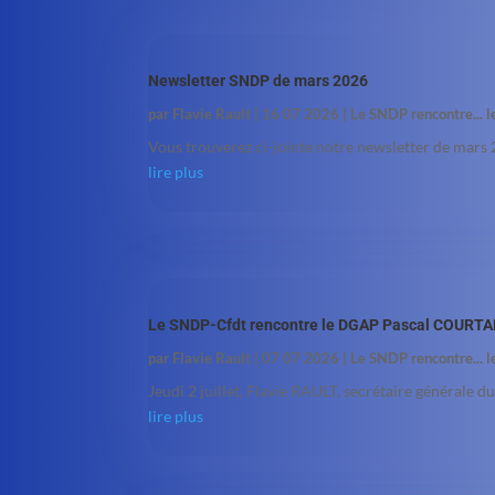
Newsletter SNDP de mars 2026
par
Flavie Rault
|
16 07 2026
|
Le SNDP rencontre... 
Vous trouverez ci-jointe notre newsletter de mars
lire plus
Le SNDP-Cfdt rencontre le DGAP Pascal COURT
par
Flavie Rault
|
07 07 2026
|
Le SNDP rencontre... 
Jeudi 2 juillet, Flavie RAULT, secrétaire générale 
lire plus