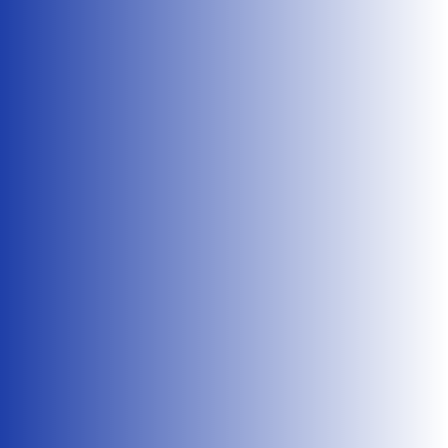
Flavie Rault
Le déploiement national de l’applicatif
informatique PRISME, qui a vocation à remplacer
APPI, a démarré en mars 2026....
admin
Paris, le 27 février 2025 RENCONTRE AVEC LE
DAP, SEBASTIEN CAUWEL Lors de son audience du