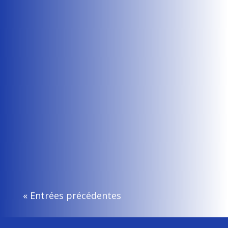
25 février dernier avec le...
admin
Paris, le 24 février 2025 ARRESTATION DE
MOHAMED AMRA Samedi 22 février, nous
apprenions l'arrestation en...
« Entrées précédentes