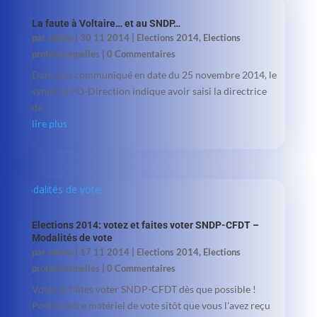
La faute à Voltaire… et au SNDP…
par
admin
|
30 11 2014
|
Elections 2014
,
Elections
professionnelles
| 0 Commentaires
Dans son communiqué en date du 25 novembre 2014, le
syndicat FO-Direction indique avoir saisi la directrice
de...
lire plus
Elections 2014: votez et faites voter SNDP-CFDT –
Modalités de vote
par
admin
|
17 11 2014
|
Elections 2014
,
Elections
professionnelles
| 0 Commentaires
Votez et faites voter SNDP-CFDT dès que possible !
Postez votre matériel de vote sitôt que vous l'avez reçu