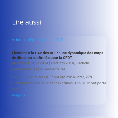
Lire aussi
Elections à la CAP des DPIP : une dynamique des corps
de direction confirmée pour la CFDT
par
admin
|
10 12 2014
|
Elections 2014
,
Elections
professionnelles
| 0 Commentaires
Sur 441 inscrits, les DPIP ont été 298 à voter, 278
suffrages étant valablement exprimés. 166 DPIP ont porté
leur...
lire plus