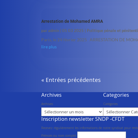
Arrestation de Mohamed AMRA
par
admin
|
05 03 2025
|
Politique pénale et pénitent
Paris, le 24 février 2025 ARRESTATION DE MOHAM
lire plus
« Entrées précédentes
Archives
Categories
Archives
Catégories
Inscription newsletter SNDP -CFDT
Recevez régulièrement les informations de notre syndicat pour reste
Prénom ou nom complet