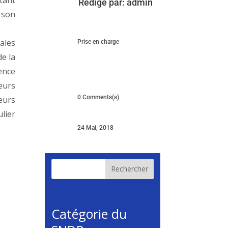
 tant
Rédigé par:
admin
 son
ales
Prise en charge
de la
ence
eurs
0 Comments(s)
eurs
lier
24 Mai, 2018
Rechercher
Catégorie du