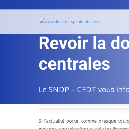
Revoir la d
centrales
Le SNDP – CFDT vous infor
Si l’actualité porte, comme presque toujo