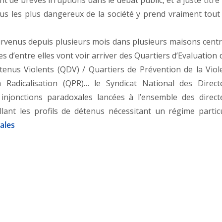
 de brèves irruptions dans le débat public, et à juste titre
idus les plus dangereux de la société y prend vraiment tout
rvenus depuis plusieurs mois dans plusieurs maisons centr
s d’entre elles vont voir arriver des Quartiers d’Evaluation 
tenus Violents (QDV) / Quartiers de Prévention de la Viol
 Radicalisation (QPR)… le Syndicat National des Direct
 injonctions paradoxales lancées à l’ensemble des direct
lant les profils de détenus nécessitant un régime particu
ales