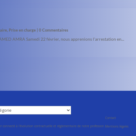
iaire
,
Prise en charge
| 0 Commentaires
ED AMRA Samedi 22 février, nous apprenions l'arrestation en...
Contact
r connecté à l'évolution contractuelle et réglementaire de notre profession.
Mentions légales