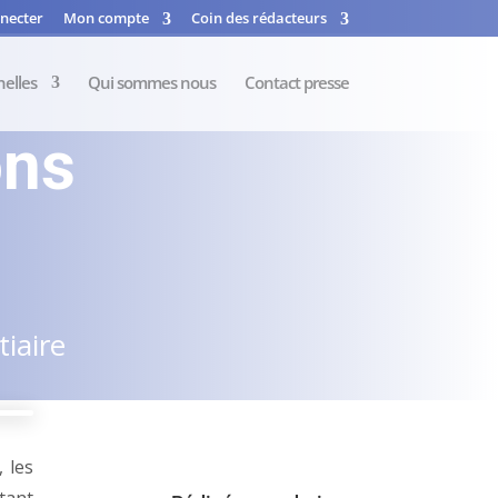
necter
Mon compte
Coin des rédacteurs
nelles
Qui sommes nous
Contact presse
ons
iaire
 les