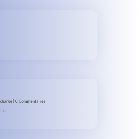
 charge
| 0 Commentaires
e...