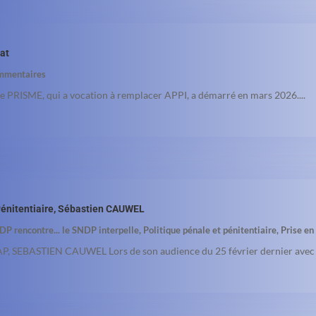
cat
mmentaires
ue PRISME, qui a vocation à remplacer APPI, a démarré en mars 2026....
 Pénitentiaire, Sébastien CAUWEL
DP rencontre... le SNDP interpelle
,
Politique pénale et pénitentiaire
,
Prise en
, SEBASTIEN CAUWEL Lors de son audience du 25 février dernier avec l