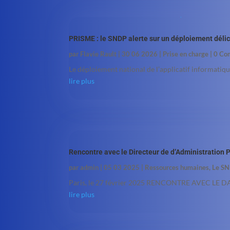
PRISME : le SNDP alerte sur un déploiement déli
par
Flavie Rault
|
30 06 2026
|
Prise en charge
| 0 Co
Le déploiement national de l’applicatif informatiq
lire plus
Rencontre avec le Directeur de d’Administration
par
admin
|
05 03 2025
|
Ressources humaines
,
Le SN
Paris, le 27 février 2025 RENCONTRE AVEC LE DAP
lire plus